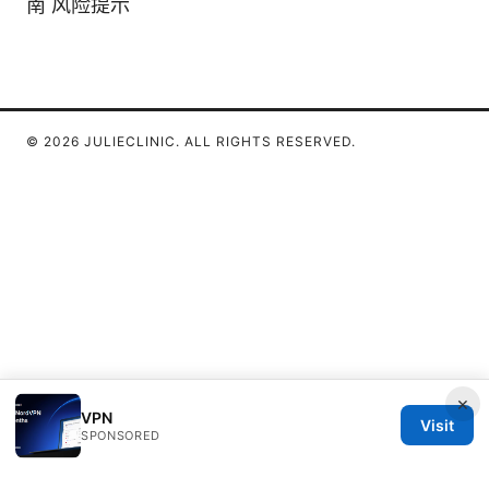
南 风险提示
© 2026 JULIECLINIC. ALL RIGHTS RESERVED.
×
VPN
Visit
SPONSORED