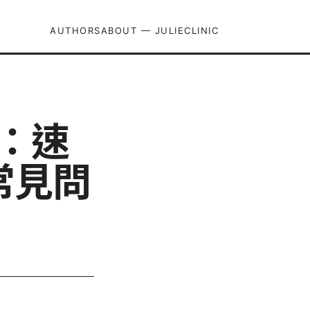
AUTHORS
ABOUT — JULIECLINIC
密：速
常見問