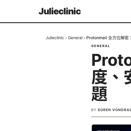
Julieclinic
Julieclinic
›
General
›
Protonmail 全方
GENERAL
Pro
度、
題
BY
SOREN VONDRA