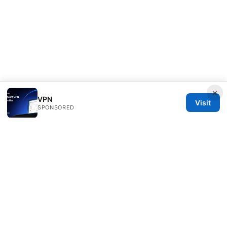
×
VPN
Visit
SPONSORED
Julieclinic Group LLC
100 Deansgate
Manchester, England, M1 1AE
GB
info@julieclinic.com
+44 20 7133 1933
About
Privacy Policy
Terms of Use