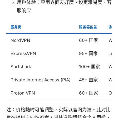
用户体验：应用界面友好度、设定难易度、客
服响应
服务商
服务器覆盖
协议
NordVPN
60+ 国家
Wir
ExpressVPN
95+ 国家
Lig
Surfshark
100+ 国家
Wir
Private Internet Access (PIA)
45+ 国家
Wir
Proton VPN
60+ 国家
Ope
注：价格随时可能调整，实际以官网为准。此对比
旨在提供方向性参考，具体选购请结合个人用途、