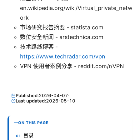
en.wikipedia.org/wiki/Virtual_private_netw
ork
市场研究报告摘要 - statista.com
数位安全新闻 - arstechnica.com
技术路线博客 -
https://www.techradar.com/vpn
VPN 使用者案例分享 - reddit.com/r/VPN
Published:
2026-04-07
·
Last updated:
2026-05-10
ON THIS PAGE
目录