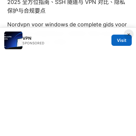
2025 全方位指南、SSH 隧道与 VPN 对比、隐私
保护与合规要点
Nordvpn voor windows de complete gids voor
maximale veiligheid en vrijheid: Alles wat je
×
VPN
Visit
moet weten voor 2026
SPONSORED
Vp梯子：全面解析VPN背后的原理、选择与使用
指南
© 2026 JULIECLINIC. ALL RIGHTS RESERVED.
Julieclinic Group LLC
100 Deansgate
Manchester, England, M1 1AE