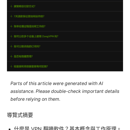
Parts of this article were generated with AI
assistance. Please double-check important details
before relying on them.
導覽式摘要
什麼是 VPN 翻牆軟件？基本概念與工作原理。