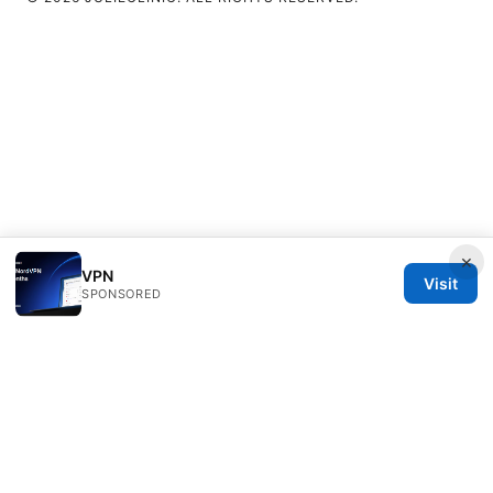
×
VPN
Visit
SPONSORED
Julieclinic Group LLC
100 Deansgate
Manchester, England, M1 1AE
GB
info@julieclinic.com
+44 20 7133 1933