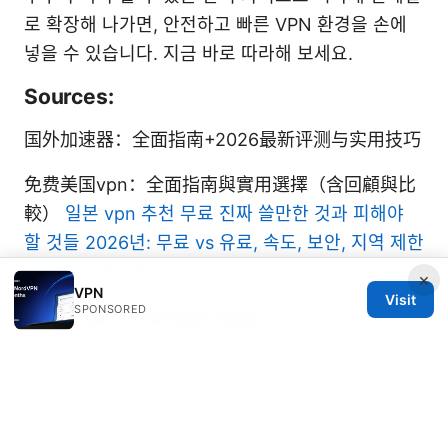
로 확장해 나가면, 안전하고 빠른 VPN 환경을 손에
넣을 수 있습니다. 지금 바로 따라해 보세요.
Sources:
国外加速器：全面指南+2026最新评测与实用技巧
免费美国vpn：全面指南與實用選擇（含回顧與比
較）
일본 vpn 추천 무료 진짜 쓸만한 것과 피해야
할 것들 2026년: 무료 vs 유료, 속도, 보안, 지역 제한
우회까지 한눈에
×
VPN
Visit
SPONSORED
Which vpn is the best reddit
台大申請vpn：學生與教職員必備指南 2026年更
新 全方位使用與安全實務
Best edge extensions reddit