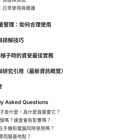
4：測速與測試
5：日常使用與維護
流量管理：如何合理使用
與排解技巧
N 梯子時的資安最佳實務
與研究引用（最新資訊概覽）
考
ly Asked Questions
 梯子是什麼，為什麼我需要它？
 會慢嗎？速度會有影響嗎？
在手機和電腦同時使用嗎？
擇伺服器地點？