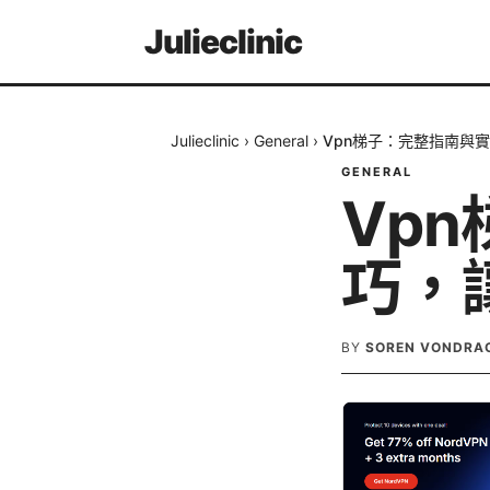
Julieclinic
Julieclinic
›
General
›
Vpn梯子：完整指南與
GENERAL
Vp
巧，
BY
SOREN VONDRA