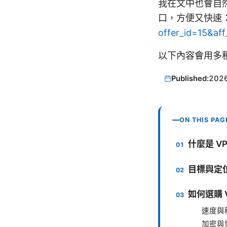
我在文中也會自
口，方便又快速： 
offer_id=15&af
以下內容會用多
Published:
202
ON THIS PAG
什麼是 V
目標與定
如何選購 
速度與
加密與