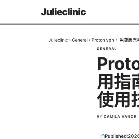
Julieclinic
Julieclinic
›
General
›
Proton vpn ⭐ 
GENERAL
Pro
用指
使用
BY
CAMILA VANCE
Published:
202