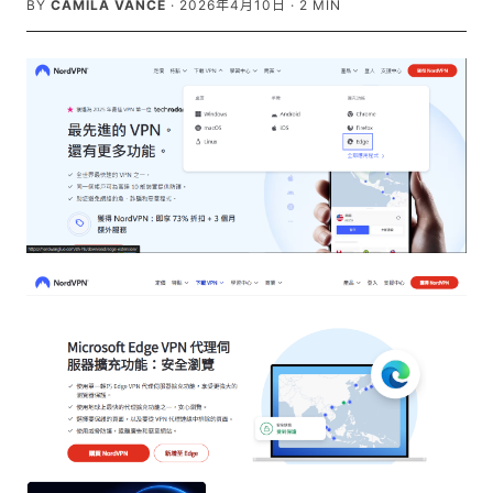
BY
CAMILA VANCE
·
2026年4月10日
·
2
MIN