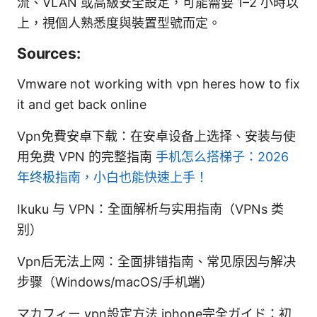
流、VLAN 或高級安全設定，可能需要 1–2 小時以
上，視個人熟悉度與裝置型號而定。
Sources:
Vmware not working with vpn heres how to fix
it and get back online
Vpn免費安卓下载：在安卓设备上选择、安装与使
用免费 VPN 的完整指南
手机怎么搭梯子：2026
年终极指南，小白也能快速上手！
Ikuku 与 VPN：全面解析与实用指南（VPNs 类
别）
Vpn后无法上网：全面排错指南、常见原因与解决
步骤（Windows/macOS/手机端）
マカフィー vpn設定方法 iphone完全ガイド：初