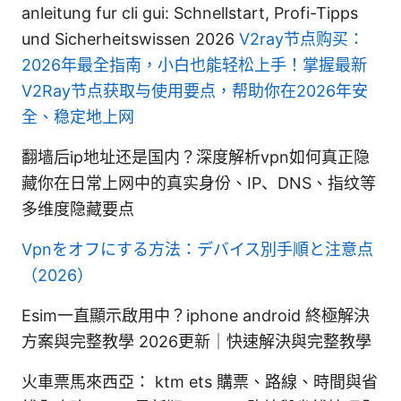
anleitung fur cli gui: Schnellstart, Profi-Tipps
und Sicherheitswissen 2026
V2ray节点购买：
2026年最全指南，小白也能轻松上手！掌握最新
V2Ray节点获取与使用要点，帮助你在2026年安
全、稳定地上网
翻墙后ip地址还是国内？深度解析vpn如何真正隐
藏你在日常上网中的真实身份、IP、DNS、指纹等
多维度隐藏要点
Vpnをオフにする方法：デバイス別手順と注意点
（2026）
Esim一直顯示啟用中？iphone android 終極解決
方案與完整教學 2026更新｜快速解決與完整教學
火車票馬來西亞： ktm ets 購票、路線、時間與省