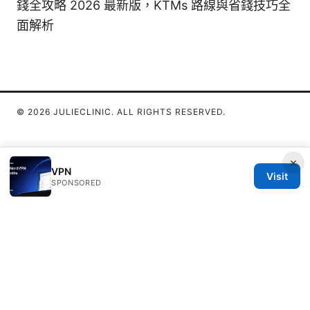
錢全攻略 2026 最新版，KTMs 路線與省錢技巧全
面解析
© 2026 JULIECLINIC. ALL RIGHTS RESERVED.
×
VPN
Visit
SPONSORED
Julieclinic Group LLC
100 Deansgate
Manchester, England, M1 1AE
GB
info@julieclinic.com
+44 20 7133 1933