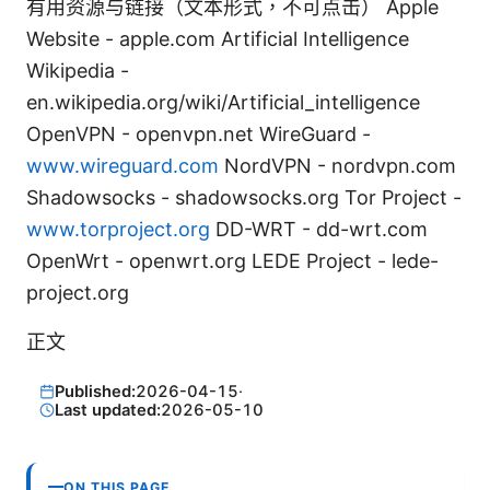
有用资源与链接（文本形式，不可点击） Apple
Website - apple.com Artificial Intelligence
Wikipedia -
en.wikipedia.org/wiki/Artificial_intelligence
OpenVPN - openvpn.net WireGuard -
www.wireguard.com
NordVPN - nordvpn.com
Shadowsocks - shadowsocks.org Tor Project -
www.torproject.org
DD-WRT - dd-wrt.com
OpenWrt - openwrt.org LEDE Project - lede-
project.org
正文
Published:
2026-04-15
·
Last updated:
2026-05-10
ON THIS PAGE