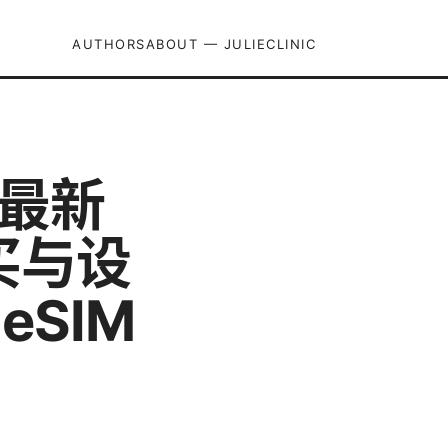
AUTHORS
ABOUT — JULIECLINIC
年最新
买与设
eSIM