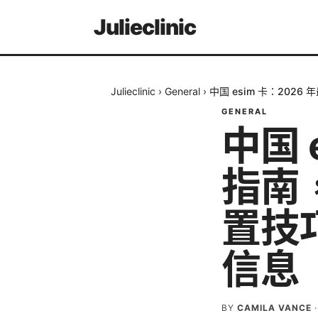
Julieclinic
Julieclinic
›
General
›
中国 esim 卡：202
GENERAL
中国 
指南
置技巧
信息
BY
CAMILA VANCE