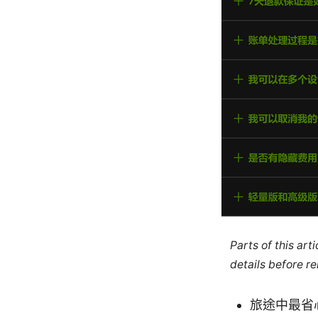
Parts of this ar
details before re
旅途中最省心