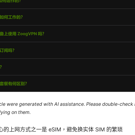
ticle were generated with AI assistance. Please double-check
lying on them.
的上网方式之一是 eSIM，避免换实体 SIM 的繁琐