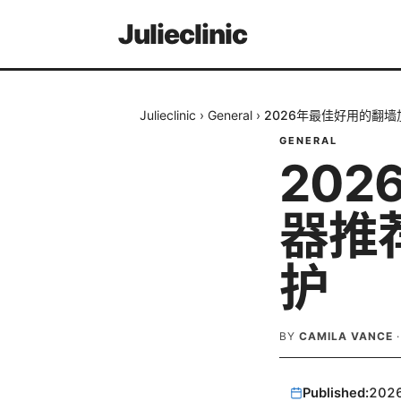
Julieclinic
Julieclinic
›
General
›
2026年最佳好用的翻
GENERAL
20
器推
护
BY
CAMILA VANCE
Published:
202