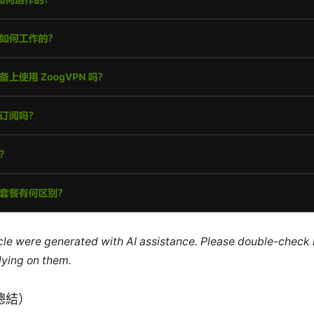
ticle were generated with AI assistance. Please double-check
lying on them.
總結）