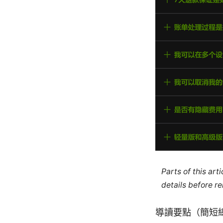
Parts of this ar
details before re
導讀要點（簡短