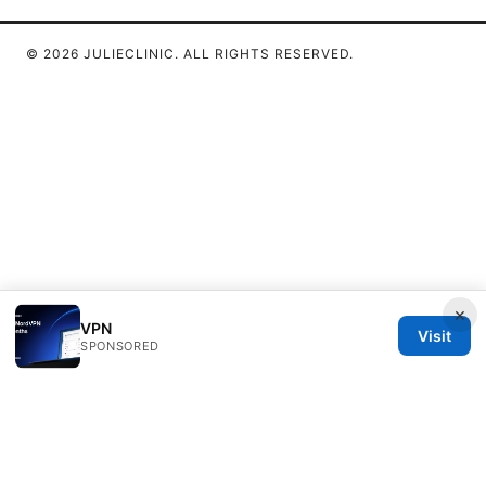
© 2026 JULIECLINIC. ALL RIGHTS RESERVED.
×
VPN
Visit
SPONSORED
Julieclinic Group LLC
100 Deansgate
Manchester, England, M1 1AE
GB