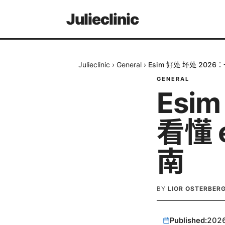
Julieclinic
Julieclinic
›
General
›
Esim 好处 坏处 202
GENERAL
Esi
看懂 
南
BY
LIOR OSTERBER
Published:
202