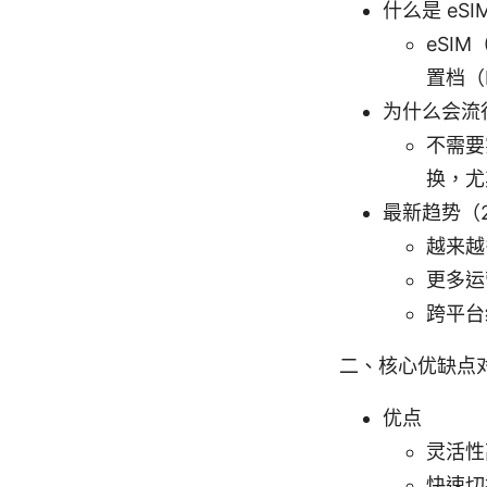
什么是 eSI
eSI
置档（
为什么会流
不需要
换，尤
最新趋势（2
越来越
更多运
跨平台
二、核心优缺点
优点
灵活性
快速切