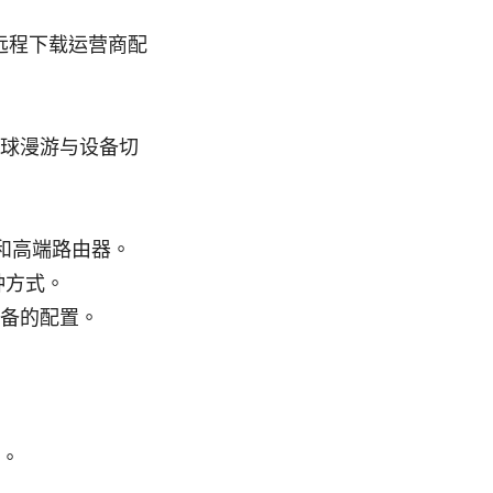
以远程下载运营商配
球漫游与设备切
本和高端路由器。
种方式。
备的配置。
。