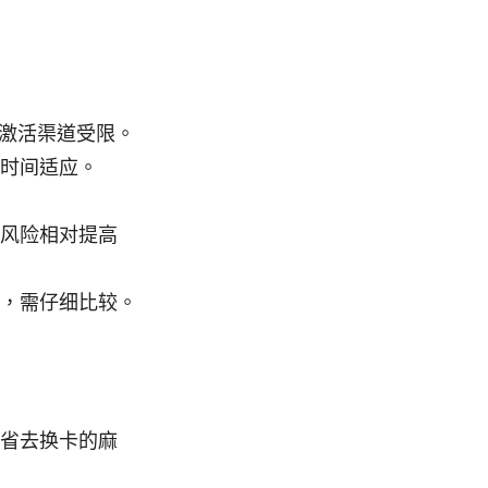
，激活渠道受限。
时间适应。
风险相对提高
，需仔细比较。
省去换卡的麻