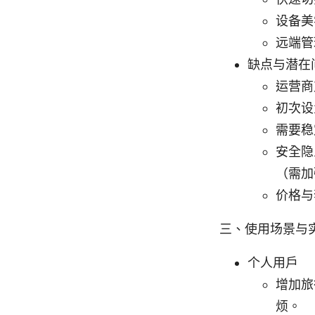
设备美
远端管
缺点与潜在
运营商
初次设
需要稳
安全隐
（需加
价格与
三、使用场景与
个人用户
增加旅
烦。