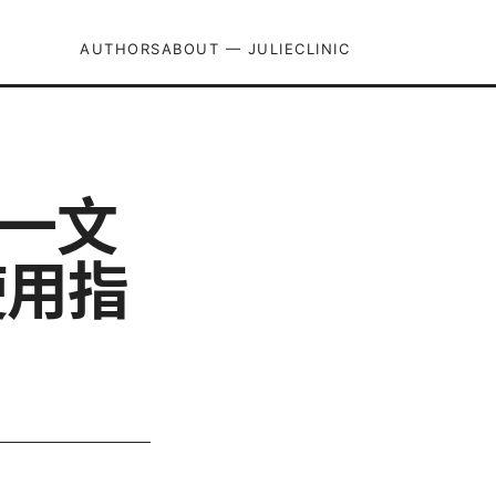
AUTHORS
ABOUT — JULIECLINIC
：一文
使用指