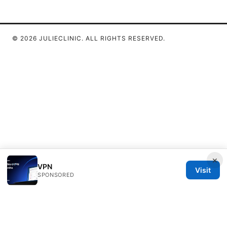
© 2026 JULIECLINIC. ALL RIGHTS RESERVED.
×
VPN
Visit
SPONSORED
Julieclinic Group LLC
100 Deansgate