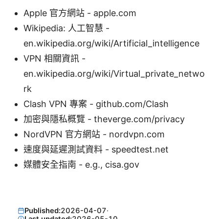
Apple 官方網站 - apple.com
Wikipedia: 人工智慧 -
en.wikipedia.org/wiki/Artificial_intelligence
VPN 相關資訊 -
en.wikipedia.org/wiki/Virtual_private_netwo
rk
Clash VPN 專案 - github.com/Clash
加密與隱私概覽 - theverge.com/privacy
NordVPN 官方網站 - nordvpn.com
速度與延遲測試資料 - speedtest.net
媒體安全指南 - e.g., cisa.gov
Published:
2026-04-07
·
Last updated:
2026-05-10