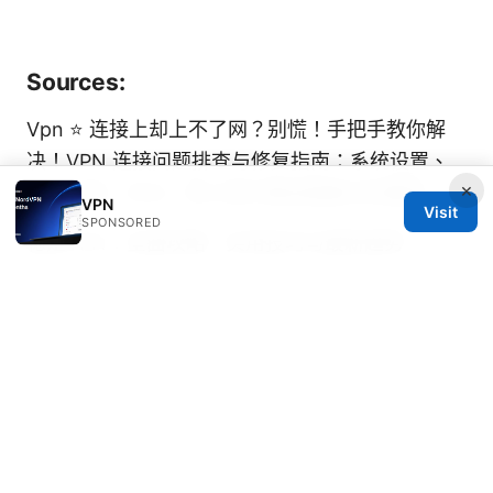
Sources:
Vpn ⭐ 连接上却上不了网？别慌！手把手教你解
决！VPN 连接问题排查与修复指南：系统设置、
×
网络环境、DNS、防火墙与路由器要点全覆盖
VPN
Visit
SPONSORED
稳定VPN：全面攻略、实用技巧与最新趋势
Proton vpn 安装指南：2026 年最佳 vpn 教程
windows mac ⭐ android ios
Astrill vpn下载：全面指南、实用技巧与最新信息
Nordvpn vs surfshark 2026: NordVPN vs
Surfshark Comparison, Speed, Privacy, Pricing
Tm vpn アプリとは？知っておきたい基本と賢い