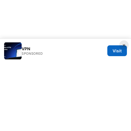
×
VPN
Visit
SPONSORED
Julieclinic Group LLC
100 Deansgate
Manchester, England, M1 1AE
GB
info@julieclinic.com
+44 20 7133 1933
About
Privacy Policy
Terms of Use