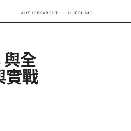
AUTHORS
ABOUT — JULIECLINIC
 與全
與實戰