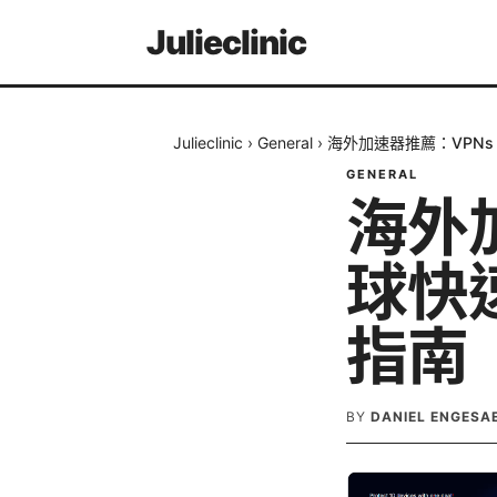
Julieclinic
Julieclinic
›
General
›
海外加速器推薦：VPN
GENERAL
海外
球快
指南
BY
DANIEL ENGESA