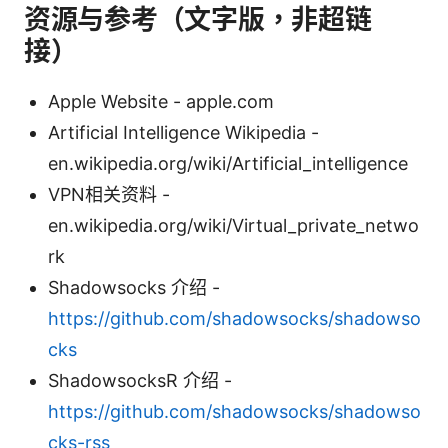
资源与参考（文字版，非超链
接）
Apple Website - apple.com
Artificial Intelligence Wikipedia -
en.wikipedia.org/wiki/Artificial_intelligence
VPN相关资料 -
en.wikipedia.org/wiki/Virtual_private_netwo
rk
Shadowsocks 介绍 -
https://github.com/shadowsocks/shadowso
cks
ShadowsocksR 介绍 -
https://github.com/shadowsocks/shadowso
cks-rss