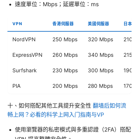
速度單位：Mbps；延遲單位：ms
VPN
香港伺服器
美國伺服器
日本伺
NordVPN
250 Mbps
320 Mbps
210 M
ExpressVPN
260 Mbps
340 Mbps
215 M
Surfshark
230 Mbps
300 Mbps
190 M
PIA
200 Mbps
280 Mbps
170 M
十、如何搭配其他工具提升安全性
翻墙后如何流
畅上网？必看的科学上网入门指南与VP
使用瀏覽器的私密模式與多重認證（2FA）搭配