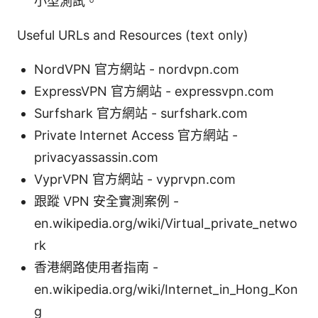
小型測試。
Useful URLs and Resources (text only)
NordVPN 官方網站 - nordvpn.com
ExpressVPN 官方網站 - expressvpn.com
Surfshark 官方網站 - surfshark.com
Private Internet Access 官方網站 -
privacyassassin.com
VyprVPN 官方網站 - vyprvpn.com
跟蹤 VPN 安全實測案例 -
en.wikipedia.org/wiki/Virtual_private_netwo
rk
香港網路使用者指南 -
en.wikipedia.org/wiki/Internet_in_Hong_Kon
g