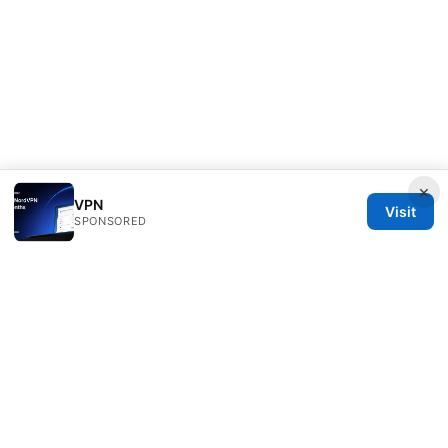
×
VPN
Visit
SPONSORED
Julieclinic Group LLC
100 Deansgate
Manchester, England, M1 1AE
GB
info@julieclinic.com
+44 20 7133 1933
About
Privacy Policy
Terms of Use