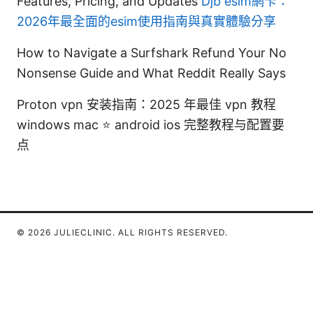
Features, Pricing, and Updates
Djb esim網卡：
2026年最全面的esim使用指南與真實體驗分享
How to Navigate a Surfshark Refund Your No
Nonsense Guide and What Reddit Really Says
Proton vpn 安装指南：2025 年最佳 vpn 教程
windows mac ⭐ android ios 完整教程与配置要
点
© 2026 JULIECLINIC. ALL RIGHTS RESERVED.