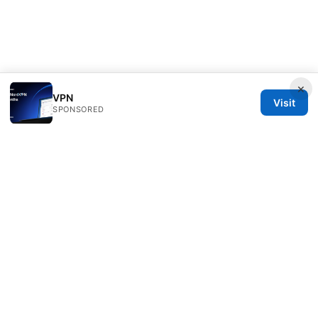
×
VPN
Visit
SPONSORED
Julieclinic Group LLC
100 Deansgate
Manchester, England, M1 1AE
GB
info@julieclinic.com
+44 20 7133 1933
About
Privacy Policy
Terms of Use