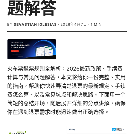
题解答
BY
SEVASTIAN IGLESIAS
·
2026年4月7日
·
1
MIN
火车票退票规则全解析：2026最新政策、手续费
计算与常见问题解答，本文将给你一份完整、实用
的指南，帮助你快速弄清楚退票的最新规定、手续
费怎么算、以及常见坑点和解决思路。下面用一个
简短的总结开场，随后展开详细的分点讲解，确保
你在遇到退票需求时能迅速做出正确选择。