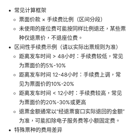
常见计算框架
票面价款 × 手续费比例（区间分段）
未使用的座位费可能按同样比例退还，某些票
种仅退票价，不退座位费。
区间性手续费示例（请以实际出票规则为准）
距离发车时间 > 48小时：手续费较低，常见
为票面价的5%-10%
距离发车时间 12-48小时：手续费上调，常
见为票面价的10%-20%
距离发车时间 < 12小时：手续费较高，常见
为票面价的20%-30%或更高
退票金额通常以“经退票窗口实际退回的金额”
为准，可能扣除电子服务费等小额固定费。
特殊票种的费用差异