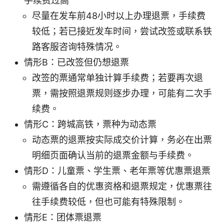
手续费过高
尽量在发车前48小时以上办理退票，手续费
较低；若已接近发车时间，尝试改签或联系铁
路客服咨询特殊情况。
情形B：已改签但仍想退票
改签的票通常单独计算手续费；若要再次退
票，需按照退票规则逐步办理，可能有二次手
续费。
情形C：跨城高铁，票种为动态票
动态票的退票按实际成交价计算，务必在出票
明细页面确认当前的退票金额与手续费。
情形D：儿童票、学生票、老年票等优惠票退票
需遵循各自的优惠资格和退票规定，优惠票往
往手续费较低，但也可能有特殊限制。
情形E：团体票退票