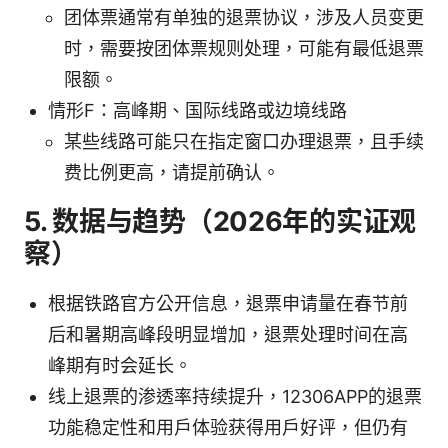
团体票通常有单独的退票协议，涉及人员变更
时，需要按团体票规则处理，可能有最低退票
限额。
情形F：高峰期、国际线路或边境线路
某些线路可能只在指定窗口办理退票，且手续
费比例更高，请提前确认。
5. 数据与趋势（2026年的实证观
察）
根据铁路官方公开信息，退票申请量在春节前
后和暑期高峰段明显增加，退票处理时间在高
峰期有时会延长。
线上退票的渗透率持续提升，12306APP的退票
功能稳定性和用户体验获得用户好评，但仍有