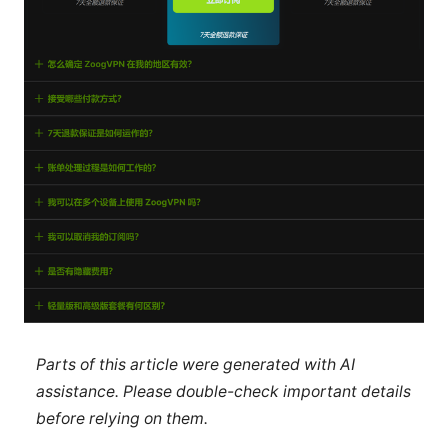
Parts of this article were generated with AI
assistance. Please double-check important details
before relying on them.