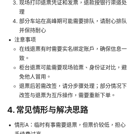
现场打印退票凭证和发票，退款按银行渠道处
理
部分车站在高峰期可能需要排队，请耐心排队
并保持耐心
注意事项
在线退票有时需要实名绑定账户，确保信息一
致。
柜台退票可能需要现场验票、身份证对比，避
免他人冒用。
退票后若需改签，请分步骤处理；部分情况下
改签与退票为互斥操作，需要重新下单。
4. 常见情形与解决思路
情形A：临时有事需要退票，但票价较低，担心