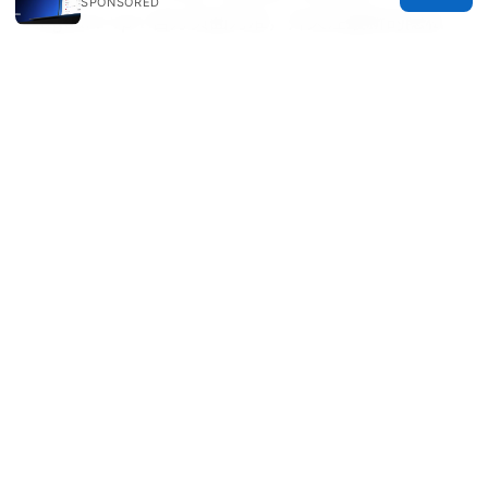
SPONSORED
Adguard vpn 官方页面为准，并关注最新的隐私
政策与条款更新。
Adguardvpn 与 VPN 的全面对
比：选择 Adguardvpn 的理由与实用指南
Sources:
Vpn梯子推荐：2025年最值得信赖的vpn排行榜与
选择指南、VPN梯子、跨境访问、隐私保护、网络
安全与解锁地理限制的实用指南
Nordvpn family plan sharing secure internet
with everyone you care about: Keeps Your
Crew Protected, Fast, and Connected
网飞netflix官网：全面攻略与实用指南，提升你的
视频观影体验
Pia vpn contact number: how to reach Pia VPN