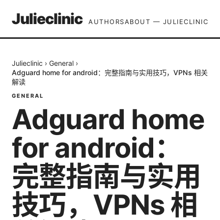
Julieclinic
AUTHORS
ABOUT — JULIECLINIC
Julieclinic
›
General
›
Adguard home for android：完整指南与实用技巧，VPNs 相关
解读
GENERAL
Adguard home
for android：
完整指南与实用
技巧，VPNs 相