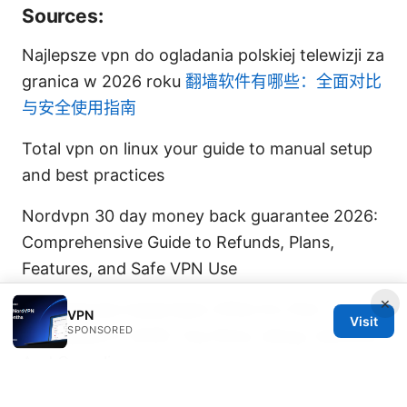
Sources:
Najlepsze vpn do ogladania polskiej telewizji za
granica w 2026 roku
翻墙软件有哪些：全面对比
与安全使用指南
Total vpn on linux your guide to manual setup
and best practices
Nordvpn 30 day money back guarantee 2026:
Comprehensive Guide to Refunds, Plans,
Features, and Safe VPN Use
×
The Ultimate Guide Best VPNs For PwC
VPN
Visit
SPONSORED
Employees In 2026: Top Picks, Setup, Security,
And Compliance
免费翻墙加速器：全面解析、选购要点与实测对比