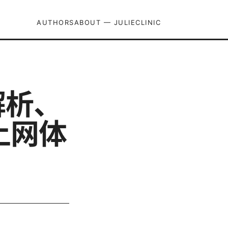
AUTHORS
ABOUT — JULIECLINIC
解析、
上网体