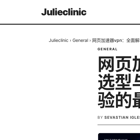
Julieclinic
Julieclinic
›
General
›
网页加速器vpn：全面
GENERAL
网页
选型
验的
BY
SEVASTIAN IGLE