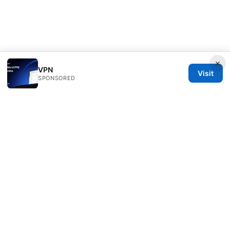
×
VPN
Visit
SPONSORED
Julieclinic Group LLC
100 Deansgate
Manchester, England, M1 1AE
GB
info@julieclinic.com
+44 20 7133 1933
About
Privacy Policy
Terms of Use