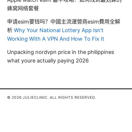
蜂窝网络套餐
申请esim要钱吗？中國主流運營商esim費用全解
析
Why Your National Lottery App Isn’t
Working With A VPN And How To Fix It
Unpacking nordvpn price in the philippines
what youre actually paying 2026
© 2026 JULIECLINIC. ALL RIGHTS RESERVED.