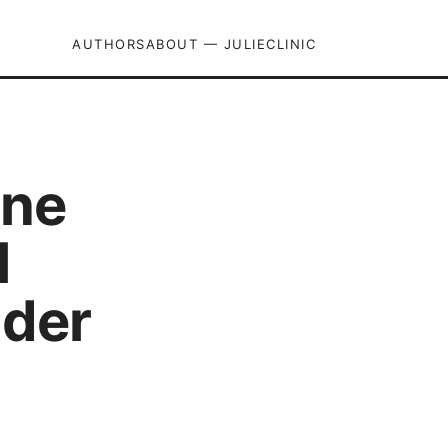
AUTHORS
ABOUT — JULIECLINIC
one
l
nder