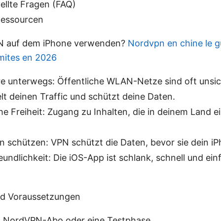
ellte Fragen (FAQ)
Ressourcen
 auf dem iPhone verwenden?
Nordvpn en chine le g
imites en 2026
re unterwegs: Öffentliche WLAN-Netze sind oft unsic
lt deinen Traffic und schützt deine Daten.
e Freiheit: Zugang zu Inhalten, die in deinem Land 
 schützen: VPN schützt die Daten, bevor sie dein iP
undlichkeit: Die iOS-App ist schlank, schnell und ein
nd Voraussetzungen
es NordVPN-Abo oder eine Testphase.