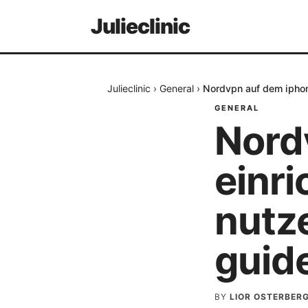
Julieclinic
Julieclinic
›
General
›
Nordvpn auf dem iphon
GENERAL
Nord
einri
nutz
guid
BY
LIOR OSTERBER