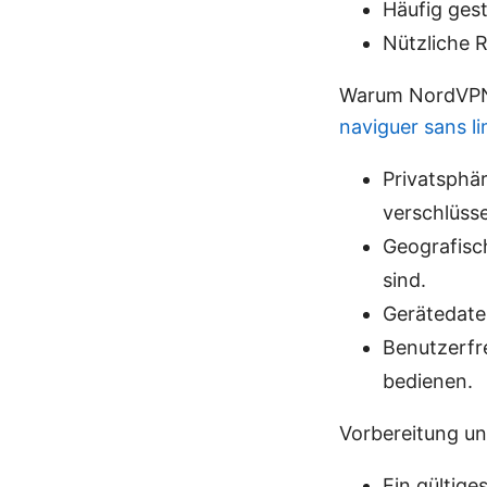
Häufig gest
Nützliche 
Warum NordVPN
naviguer sans l
Privatsphä
verschlüsse
Geografisch
sind.
Gerätedaten
Benutzerfre
bedienen.
Vorbereitung u
Ein gültig