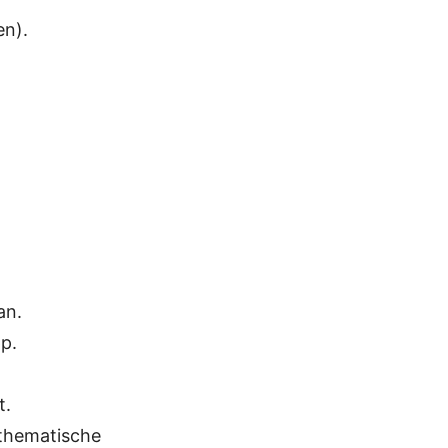
en).
.
an.
pp.
t.
 thematische