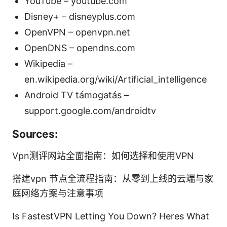
YouTube – youtube.com
Disney+ – disneyplus.com
OpenVPN – openvpn.net
OpenDNS – opendns.com
Wikipedia –
en.wikipedia.org/wiki/Artificial_intelligence
Android TV támogatás –
support.google.com/androidtv
Sources:
Vpn测评网站全面指南：如何选择和使用VPN
搭建vpn 节点全流程指南：从零到上线的云端与家
庭网络方案与注意事项
Is FastestVPN Letting You Down? Heres What