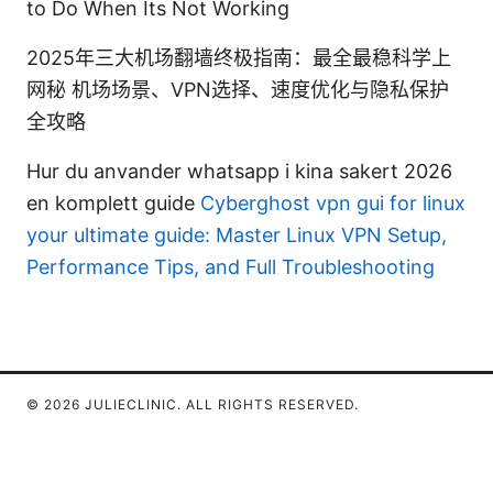
to Do When Its Not Working
2025年三大机场翻墙终极指南：最全最稳科学上
网秘 机场场景、VPN选择、速度优化与隐私保护
全攻略
Hur du anvander whatsapp i kina sakert 2026
en komplett guide
Cyberghost vpn gui for linux
your ultimate guide: Master Linux VPN Setup,
Performance Tips, and Full Troubleshooting
© 2026 JULIECLINIC. ALL RIGHTS RESERVED.