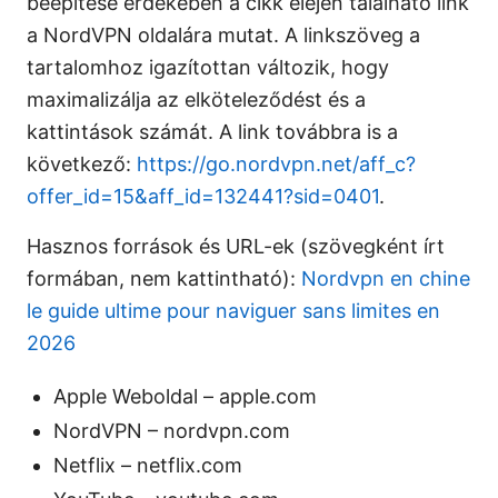
beépítése érdekében a cikk elején található link
a NordVPN oldalára mutat. A linkszöveg a
tartalomhoz igazítottan változik, hogy
maximalizálja az elköteleződést és a
kattintások számát. A link továbbra is a
következő:
https://go.nordvpn.net/aff_c?
offer_id=15&aff_id=132441?sid=0401
.
Hasznos források és URL-ek (szövegként írt
formában, nem kattintható):
Nordvpn en chine
le guide ultime pour naviguer sans limites en
2026
Apple Weboldal – apple.com
NordVPN – nordvpn.com
Netflix – netflix.com