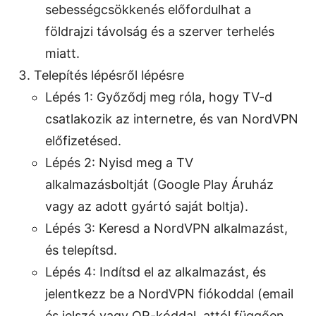
sebességcsökkenés előfordulhat a
földrajzi távolság és a szerver terhelés
miatt.
Telepítés lépésről lépésre
Lépés 1: Győződj meg róla, hogy TV-d
csatlakozik az internetre, és van NordVPN
előfizetésed.
Lépés 2: Nyisd meg a TV
alkalmazásboltját (Google Play Áruház
vagy az adott gyártó saját boltja).
Lépés 3: Keresd a NordVPN alkalmazást,
és telepítsd.
Lépés 4: Indítsd el az alkalmazást, és
jelentkezz be a NordVPN fiókoddal (email
és jelszó vagy QR-kóddal, attól függően,