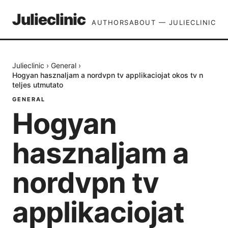
Julieclinic
AUTHORS
ABOUT — JULIECLINIC
Julieclinic
›
General
›
Hogyan hasznaljam a nordvpn tv applikaciojat okos tv n
teljes utmutato
GENERAL
Hogyan
hasznaljam a
nordvpn tv
applikaciojat