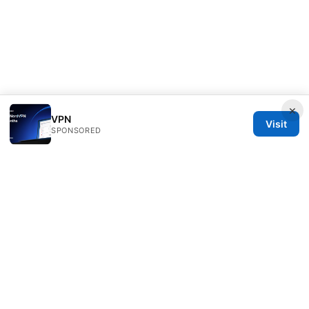
×
VPN
Visit
SPONSORED
Julieclinic Group LLC
100 Deansgate
Manchester, England, M1 1AE
GB
info@julieclinic.com
+44 20 7133 1933
About
Privacy Policy
Terms of Use