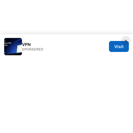
×
VPN
Visit
SPONSORED
Julieclinic Group LLC
100 Deansgate
Manchester, England, M1 1AE
GB
info@julieclinic.com
+44 20 7133 1933
About
Privacy Policy
Terms of Use