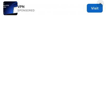
×
Nordvpn Not Working With Sky Go Here’s How
VPN
Visit
SPONSORED
To Fix It: Quick Tips To Get Sky Go Unblocked
© 2026 JULIECLINIC. ALL RIGHTS RESERVED.
Julieclinic Group LLC
100 Deansgate
Manchester, England, M1 1AE
GB
info@julieclinic.com
+44 20 7133 1933
About
Privacy Policy
Terms of Use