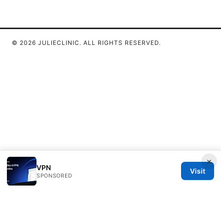
© 2026 JULIECLINIC. ALL RIGHTS RESERVED.
×
VPN
Visit
SPONSORED
Julieclinic Group LLC
100 Deansgate