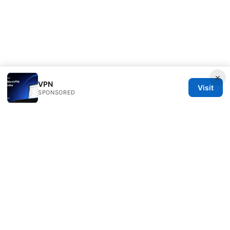
×
VPN
Visit
SPONSORED
Julieclinic Group LLC
100 Deansgate
Manchester, England, M1 1AE
GB
info@julieclinic.com
+44 20 7133 1933
About
Privacy Policy
Terms of Use