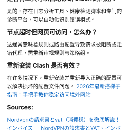
是的，存在日志分析工具、健康检测脚本和专门的
诊断平台，可以自动化识别错误模式。
节点超时但网页可访问，怎么办？
这通常意味着规则或路由配置导致请求被阻断或走
错代理，需重新审视规则与策略组。
重新安装 Clash 是否有效？
在许多情况下，重新安装并重新导入正确的配置可
以解决损坏的配置文件问题。
2026年最新搭梯子
指南：手把手教你稳定访问境外网站
Sources:
Nordvpnの請求書とvat（消費税）を徹底解説！
インボイス ー NordVPNの請求書とVAT、インボ