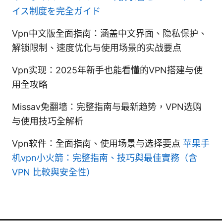
イス制度を完全ガイド
Vpn中文版全面指南：涵盖中文界面、隐私保护、
解锁限制、速度优化与使用场景的实战要点
Vpn实现：2025年新手也能看懂的VPN搭建与使
用全攻略
Missav免翻墙：完整指南与最新趋势，VPN选购
与使用技巧全解析
Vpn软件：全面指南、使用场景与选择要点
苹果手
机vpn小火箭：完整指南、技巧與最佳實務（含
VPN 比較與安全性）