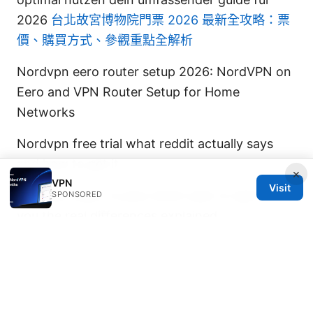
2026
台北故宮博物院門票 2026 最新全攻略：票
價、購買方式、參觀重點全解析
Nordvpn eero router setup 2026: NordVPN on
Eero and VPN Router Setup for Home
Networks
Nordvpn free trial what reddit actually says
and how to get it
×
VPN
Visit
Nordvpn basic vs plus which plan is right for
SPONSORED
you the real differences explained
© 2026 JULIECLINIC. ALL RIGHTS RESERVED.