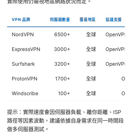
實際使用仍需視地區網路狀況而定。
VPN 品牌
伺服器數量
覆蓋地區
協議支援
NordVPN
6500+
全球
OpenVPN, 
ExpressVPN
3000+
全球
OpenVPN, 
Surfshark
3200+
全球
OpenVPN, 
ProtonVPN
1700+
全球
Ope
Windscribe
100+
全球
Ope
提示：實際速度會因伺服器負載、離你距離、ISP
路徑等因素波動，建議依據自身需求在同一時間段
做多伺服器測試。