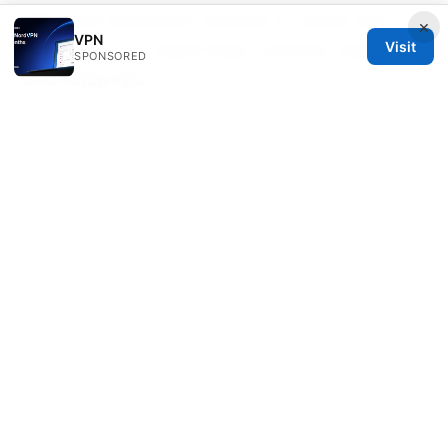
Why your kodi wont connect to server and
×
VPN
Visit
how to fix it — Quick fixes, common causes,
SPONSORED
and setup tips
How to Figure Out Exactly What NordVPN Plan
You Have: A Clear, Quick Guide to Identify Your
NordVPN Plan and Its Benefits
Does nordvpn charge monthly your guide to
billing subscriptions
三星esim手機：2026 最新
支援列表、設定教學與旅行必備指南
故宮 南 院 門票 預約：線上預訂、票價、開放時間
與參觀全攻略 完整指南與實用小貼士