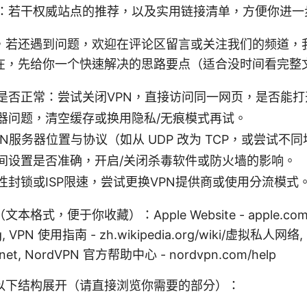
：若干权威站点的推荐，以及实用链接清单，方便你进一
，若还遇到问题，欢迎在评论区留言或关注我们的频道，
在，先给你一个快速解决的思路要点（适合没时间看完整
是否正常：尝试关闭VPN，直接访问同一网页，是否能打
器问题，清空缓存或换用隐私/无痕模式再试。
N服务器位置与协议（如从 UDP 改为 TCP，或尝试不
间设置是否准确，开启/关闭杀毒软件或防火墙的影响。
性封锁或ISP限速，尝试更换VPN提供商或使用分流模式
式，便于你收藏）：Apple Website - apple.com, Wi
org, VPN 使用指南 - zh.wikipedia.org/wiki/虚拟私人网络
.net, NordVPN 官方帮助中心 - nordvpn.com/help
以下结构展开（请直接浏览你需要的部分）：