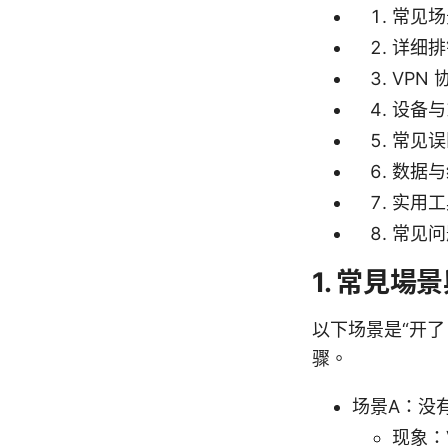
常见场
详细排
VPN
设备与
常见误
数据与
实用工
常见问
1. 常見場
以下场景是“开了
骤。
场景A：没
现象：