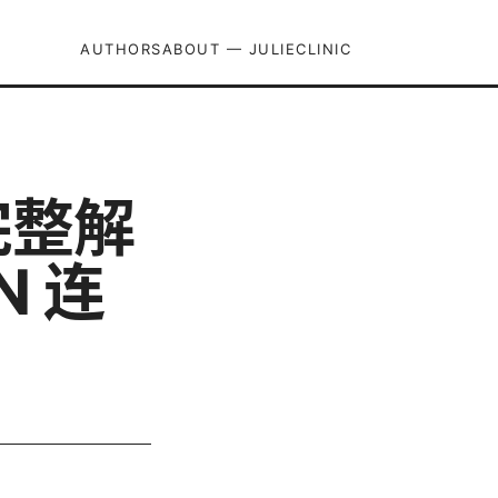
AUTHORS
ABOUT — JULIECLINIC
完整解
 连