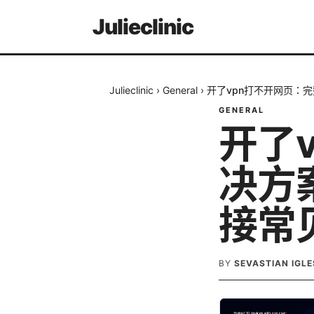
Julieclinic
Julieclinic
›
General
›
开了vpn打不开网页：
GENERAL
开了
决方
接常
BY
SEVASTIAN IGLE