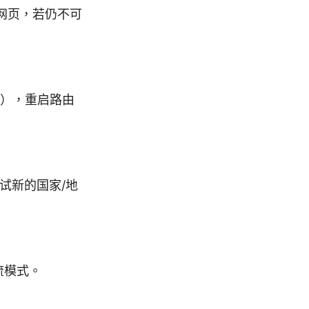
问网页，若仍不可
。
8.8），重启路由
尝试新的国家/地
流模式。