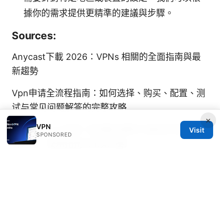
據你的需求提供更精準的建議與步驟。
Sources:
Anycast下載 2026：VPNs 相關的全面指南與最
新趨勢
Vpn申请全流程指南：如何选择、购买、配置、测
试与常见问题解答的完整攻略
×
VPN
Anycast vpn官网: 全网最全解析与最佳实践，包
Visit
SPONSORED
含对比、使用指南与常见问题
手机梯子：最全VPN在中国使用指南、隐私与速度
提升技巧、常见问题解答
申請 esim 遠傳：2026
最新完整教學與常見問題解答
Nordvpn dedicated ip review: NordVPN