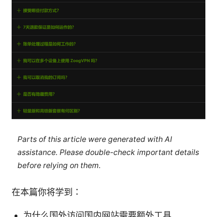
Parts of this article were generated with AI
assistance. Please double-check important details
before relying on them.
在本篇你将学到：
为什么国外访问国内网站需要额外工具