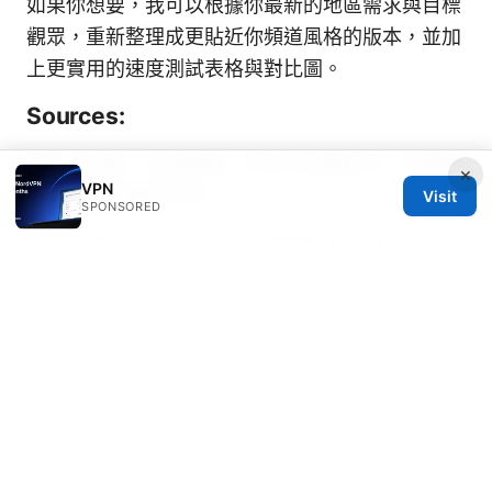
如果你想要，我可以根據你最新的地區需求與目標
觀眾，重新整理成更貼近你頻道風格的版本，並加
上更實用的速度測試表格與對比圖。
Sources:
翻墙浏览器：实用指南、评测与选用技巧，全面解
×
VPN
析VPN与代理的不同
Visit
SPONSORED
Free india vpn edge guide 2025: how to use
free india vpn edge options, edge servers,
privacy, security, and performance
Hur du anvander whatsapp i kina sakert 2026
en komplett guide
Turn off vpn on edge
V2ray 設置規則：完整指
南與實戰技巧，快速上手與高效配置