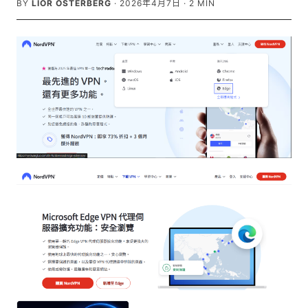
BY
LIOR OSTERBERG
·
2026年4月7日
·
2
MIN