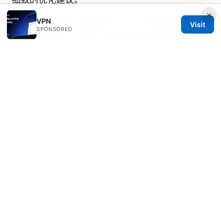
×
VPN
九州 大学 全学 vpn 接続 サービス 使用指南：校
Visit
SPONSORED
园网 远程访问、设置、注意事项 与 替代方案
© 2026 JULIECLINIC. ALL RIGHTS RESERVED.
Julieclinic Group LLC
100 Deansgate
Manchester, England, M1 1AE
GB
info@julieclinic.com
+44 20 7133 1933
About
Privacy Policy
Terms of Use