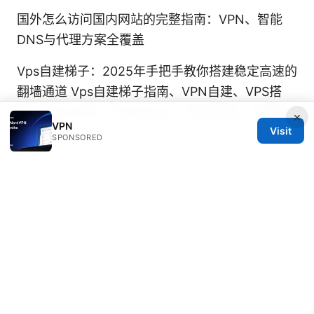
国外怎么访问国内网站的完整指南：VPN、智能
DNS与代理方案全覆盖
Vps自建梯子：2025年手把手教你搭建稳定高速的
翻墙通道 Vps自建梯子指南、VPN自建、VPS搭
建、OpenVPN、WireGuard、隧道加速、代理配
×
VPN
Visit
置
SPONSORED
Nordvpn ikev2 on windows 11 your ultimate
setup guide: Optimize, Secure, and Stream
with Ease
V2ray 设置规则：完整指南、协议选择、路由规
则、加密与性能优化的实战手册
2026年最佳
tiktok vpn推荐：流畅观看，隐私无忧
Vpn小飞机：完整的VPN使用指南与评测（含安全