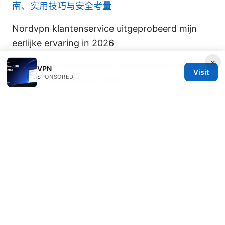
南、实用技巧与安全考量
Nordvpn klantenservice uitgeprobeerd mijn
eerlijke ervaring in 2026
×
Proton vpn pricing free vs paid plans how
VPN
Visit
SPONSORED
purevpn stacks up in 2025
© 2026 JULIECLINIC. ALL RIGHTS RESERVED.
Julieclinic Group LLC
100 Deansgate
Manchester, England, M1 1AE
GB
info@julieclinic.com
+44 20 7133 1933