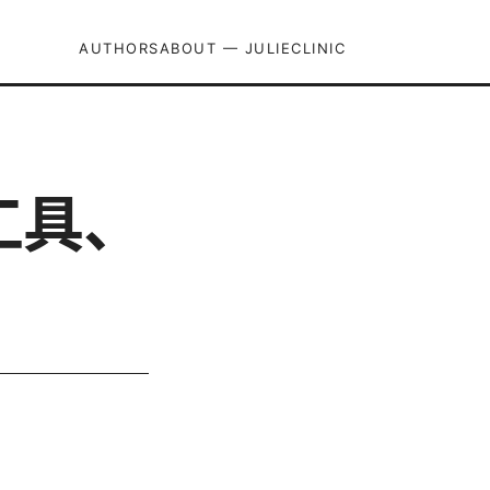
AUTHORS
ABOUT — JULIECLINIC
工具、