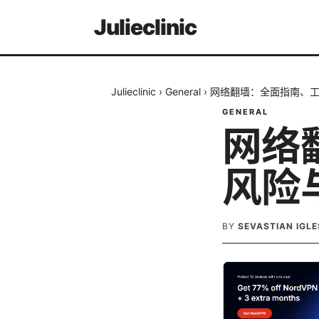
Julieclinic
Julieclinic
›
General
›
网络翻墙：全面指南、
GENERAL
网络
风险
BY
SEVASTIAN IGLE