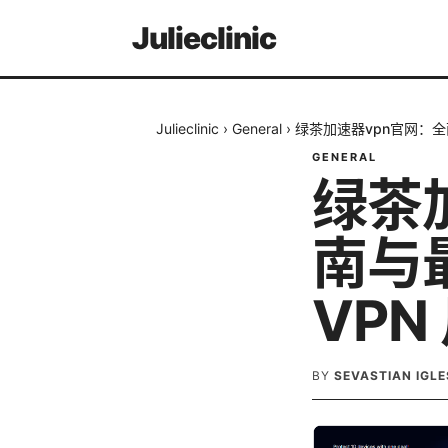
Julieclinic
Julieclinic
›
General
›
绿茶加速器vpn官网：全
GENERAL
绿茶
南与
VPN
BY
SEVASTIAN IGLE