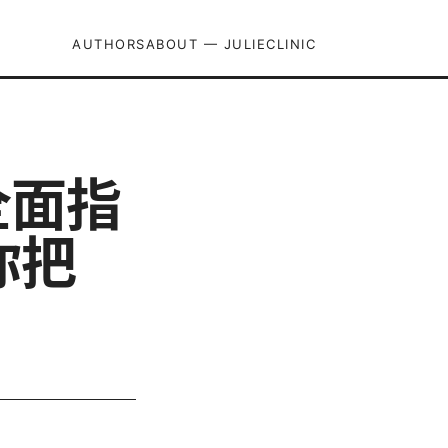
AUTHORS
ABOUT — JULIECLINIC
全面指
你把