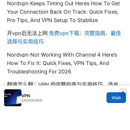
Nordvpn Keeps Timing Out Heres How To Get
Your Connection Back On Track: Quick Fixes,
Pro Tips, And VPN Setup To Stabilize
开vpn后无法上网
免费vpn下载：完整指南、最佳
选择与实用技巧
Nordvpn Not Working With Channel 4 Here’s
How To Fix It: Quick Fixes, VPN Tips, And
Troubleshooting For 2026
翻墙怎么翻：VPN 的完整指南与实用技巧，适合
×
初学者到进阶用户
VPN
Visit
SPONSORED
© 2026 JULIECLINIC. ALL RIGHTS RESERVED.