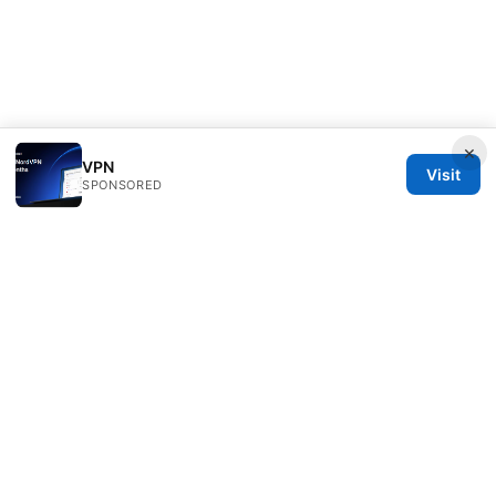
×
VPN
Visit
SPONSORED
Julieclinic Group LLC
100 Deansgate
Manchester, England, M1 1AE
GB
info@julieclinic.com
+44 20 7133 1933
About
Privacy Policy
Terms of Use