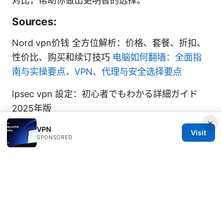
对比，帮助你做出更明智的选择。
Sources:
Nord vpn价钱 全方位解析：价格、套餐、折扣、
性价比、购买和续订技巧
电脑如何翻墙：全面指
南与实操要点，VPN、代理与安全选择要点
Ipsec vpn 設定：初心者でもわかる詳細ガイド
2025年版
×
VPN
Hotel wi fi blocking your vpn heres how to fix
Visit
SPONSORED
it fast: A Practical Guide to Bypass Hotel Wi‑Fi
Restrictions Safely
Vpn 接続できない windows11？原因から解決策
まで徹底解説！Windows11 VPN 設定とトラブル
シューティング完全ガイド